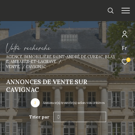
V
o
t
r
e
r
e
c
h
e
r
c
h
e
Fr
AGENCE IMMOBILIÈRE SAINT-ANDRÉ DE CUBZAC, BLAY
0
E, AMBARÈS-ET-LAGRAVE
VENTE
CAVIGNAC
ANNONCES DE VENTE SUR
CAVIGNAC
2
Annonce(s) trouvée(s) selon vos critères
Trier par