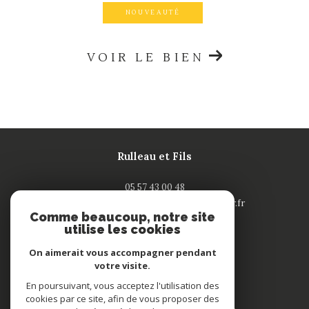
NOUVEAUTÉ
VOIR LE BIEN
Rulleau et Fils
05 57 43 00 48
contact-saintandre@rulleau-immobilier.fr
Comme beaucoup, notre site
132 rue Nationale
utilise les cookies
33240
saint-andré de cubzac
On aimerait vous accompagner pendant
votre visite.
Adhérents
En poursuivant, vous acceptez l'utilisation des
cookies par ce site, afin de vous proposer des