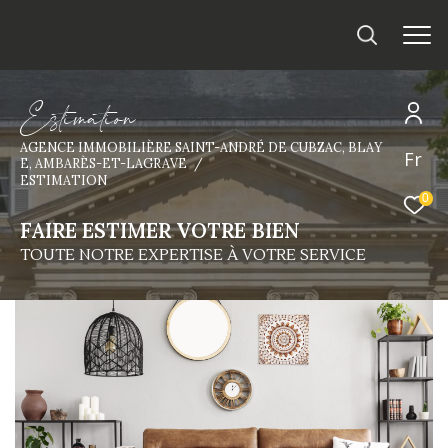
E
s
t
i
m
a
t
i
o
n
AGENCE IMMOBILIÈRE SAINT-ANDRÉ DE CUBZAC, BLAY
Fr
E, AMBARÈS-ET-LAGRAVE
ESTIMATION
0
FAIRE ESTIMER VOTRE BIEN
TOUTE NOTRE EXPERTISE À VOTRE SERVICE