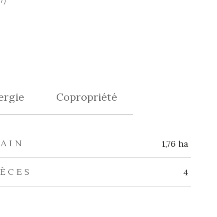
7)
ergie
Copropriété
RAIN
1,76 ha
IÈCES
4