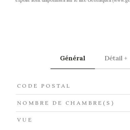
exposé sont disponibles sur le site Géorisques (www.g
Général
Détail +
TRAD_ZEPHYR_Caracteristique
TRAD_ZEPHYR_Val
CODE POSTAL
NOMBRE DE CHAMBRE(S)
VUE