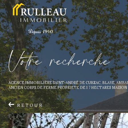
V
o
t
r
e
r
e
c
h
e
r
c
h
e
AGENCE IMMOBILIÈRE SAINT-ANDRÉ DE CUBZAC, BLAYE, AMB
ANCIEN CORPS DE FERME PROPRIETE DE 1 7 HECTARES MAISON
RETOUR