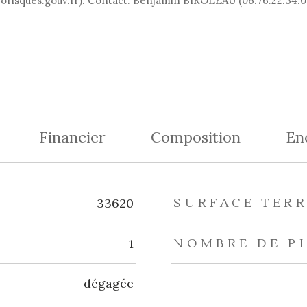
eorisques.gouv.fr). Contact: Benjamin BIROLEAU (06.76.22.34.0
Financier
Composition
En
eurs
33620
SURFACE TER
1
NOMBRE DE P
dégagée