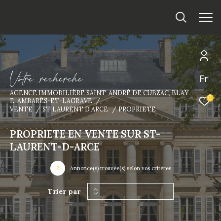
V
o
t
r
e
r
e
c
h
e
r
c
h
e
Fr
AGENCE IMMOBILIÈRE SAINT-ANDRÉ DE CUBZAC, BLAY
0
E, AMBARÈS-ET-LAGRAVE
VENTE
ST LAURENT D ARCE
PROPRIETE
PROPRIETE EN VENTE SUR ST-
LAURENT-D-ARCE
2
Annonce(s) trouvée(s) selon vos critères
Trier par