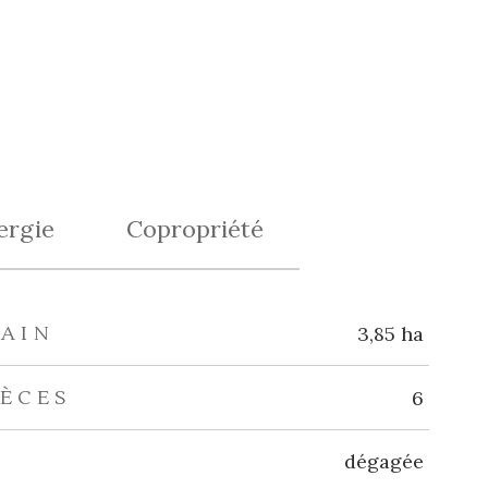
ergie
Copropriété
RAIN
3,85 ha
IÈCES
6
dégagée