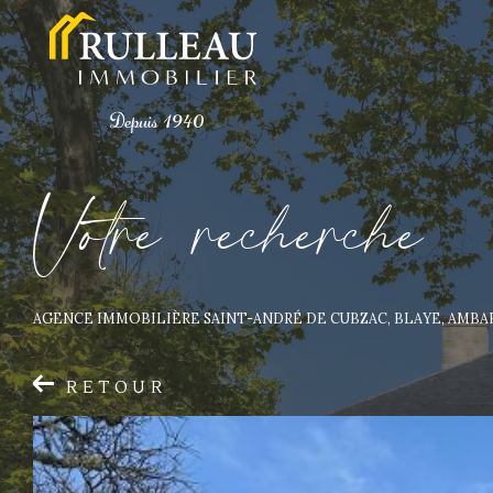
V
o
t
r
e
r
e
c
h
e
r
c
h
e
AGENCE IMMOBILIÈRE SAINT-ANDRÉ DE CUBZAC, BLAYE, AMB
RETOUR