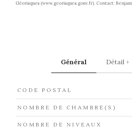
Géorisques (www.georisques.gouv.fr). Contact: Benjam
Général
Détail +
TRAD_ZEPHYR_Caracteristique
TRAD_ZEPHYR_Val
CODE POSTAL
NOMBRE DE CHAMBRE(S)
NOMBRE DE NIVEAUX