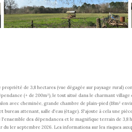
opriété de 3,8 hectares (vue dégagée sur paysage rural) com
épendance (+ de 200m²), le tout situé dans le charmant villa
alon avec cheminée, grande chambre de plain-pied (18m² enviro
t bureau attenant, salle d'eau (étage). S'ajoute à cela une p
e l'ensemble des dépendances et le magnifique terrain de 3,8 he
ir du 1er septembre 2026. Les informations sur les risques auxqu