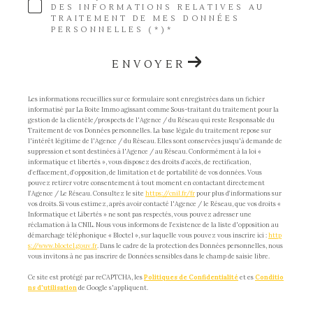
DES INFORMATIONS RELATIVES AU
TRAITEMENT DE MES DONNÉES
PERSONNELLES (*)*
ENVOYER
Les informations recueillies sur ce formulaire sont enregistrées dans un fichier
informatisé par La Boite Immo agissant comme Sous-traitant du traitement pour la
gestion de la clientèle/prospects de l'Agence / du Réseau qui reste Responsable du
Traitement de vos Données personnelles. La base légale du traitement repose sur
l'intérêt légitime de l'Agence / du Réseau. Elles sont conservées jusqu'à demande de
suppression et sont destinées à l'Agence / au Réseau. Conformément à la loi «
informatique et libertés », vous disposez des droits d’accès, de rectification,
d’effacement, d’opposition, de limitation et de portabilité de vos données. Vous
pouvez retirer votre consentement à tout moment en contactant directement
l’Agence / Le Réseau. Consultez le site
https://cnil.fr/fr
pour plus d’informations sur
vos droits. Si vous estimez, après avoir contacté l'Agence / le Réseau, que vos droits «
Informatique et Libertés » ne sont pas respectés, vous pouvez adresser une
réclamation à la CNIL. Nous vous informons de l’existence de la liste d'opposition au
démarchage téléphonique « Bloctel », sur laquelle vous pouvez vous inscrire ici :
http
s://www.bloctel.gouv.fr
. Dans le cadre de la protection des Données personnelles, nous
vous invitons à ne pas inscrire de Données sensibles dans le champ de saisie libre.
Ce site est protégé par reCAPTCHA, les
Politiques de Confidentialité
et es
Conditio
ns d'utilisation
de Google s'appliquent.