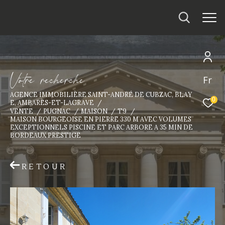
V
o
t
r
e
r
e
c
h
e
r
c
h
e
Fr
AGENCE IMMOBILIÈRE SAINT-ANDRÉ DE CUBZAC, BLAY
0
E, AMBARÈS-ET-LAGRAVE
VENTE
PUGNAC
MAISON
T9
MAISON BOURGEOISE EN PIERRE 330 M AVEC VOLUMES
EXCEPTIONNELS PISCINE ET PARC ARBORE A 35 MIN DE
BORDEAUX PRESTIGE
RETOUR