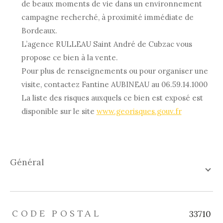
de beaux moments de vie dans un environnement
campagne recherché, à proximité immédiate de
Bordeaux.
L’agence RULLEAU Saint André de Cubzac vous
propose ce bien à la vente.
Pour plus de renseignements ou pour organiser une
visite, contactez Fantine AUBINEAU au 06.59.14.1000
La liste des risques auxquels ce bien est exposé est
disponible sur le site
www.georisques.gouv.fr
général
TRAD_ZEPHYR_Caracteristique
TRAD_ZEPHYR_Valeurs
CODE POSTAL
33710