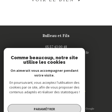
Rulleau et Fils
05 57 43 00 48
contact-saintandre@rulleau-immobilier.fr
Comme beaucoup, notre site
132 rue Nationale
utilise les cookies
33240
saint-andré de cubzac
On aimerait vous accompagner pendant
votre visite.
Adhérents
En poursuivant, vous acceptez l'utilisation des
cookies par ce site, afin de vous proposer des
contenus adaptés et réaliser des statistiques !
PARAMÉTRER
© 2026 | Tous droits réservés | Traduction powered by Google