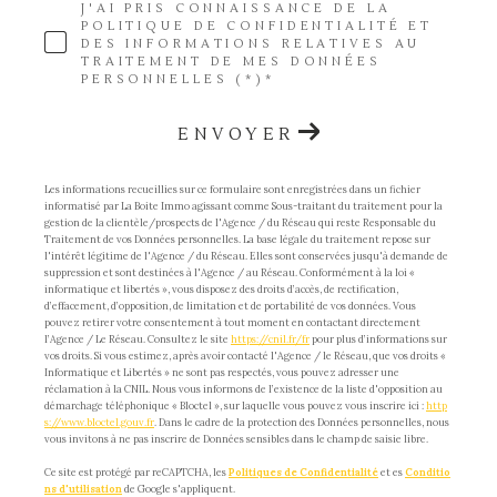
J'AI PRIS CONNAISSANCE DE LA
POLITIQUE DE CONFIDENTIALITÉ ET
DES INFORMATIONS RELATIVES AU
TRAITEMENT DE MES DONNÉES
PERSONNELLES (*)*
ENVOYER
Les informations recueillies sur ce formulaire sont enregistrées dans un fichier
informatisé par La Boite Immo agissant comme Sous-traitant du traitement pour la
gestion de la clientèle/prospects de l'Agence / du Réseau qui reste Responsable du
Traitement de vos Données personnelles. La base légale du traitement repose sur
l'intérêt légitime de l'Agence / du Réseau. Elles sont conservées jusqu'à demande de
suppression et sont destinées à l'Agence / au Réseau. Conformément à la loi «
informatique et libertés », vous disposez des droits d’accès, de rectification,
d’effacement, d’opposition, de limitation et de portabilité de vos données. Vous
pouvez retirer votre consentement à tout moment en contactant directement
l’Agence / Le Réseau. Consultez le site
https://cnil.fr/fr
pour plus d’informations sur
vos droits. Si vous estimez, après avoir contacté l'Agence / le Réseau, que vos droits «
Informatique et Libertés » ne sont pas respectés, vous pouvez adresser une
réclamation à la CNIL. Nous vous informons de l’existence de la liste d'opposition au
démarchage téléphonique « Bloctel », sur laquelle vous pouvez vous inscrire ici :
http
s://www.bloctel.gouv.fr
. Dans le cadre de la protection des Données personnelles, nous
vous invitons à ne pas inscrire de Données sensibles dans le champ de saisie libre.
Ce site est protégé par reCAPTCHA, les
Politiques de Confidentialité
et es
Conditio
ns d'utilisation
de Google s'appliquent.