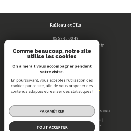
Rulleau et Fils
05 57 43 00 48
contact-saintandre@rulleau-immobilier.fr
Comme beaucoup, notre site
132 rue Nationale
utilise les cookies
33240
saint-andré de cubzac
On aimerait vous accompagner pendant
votre visite.
Adhérents
En poursuivant, vous acceptez l'utilisation des
cookies par ce site, afin de vous proposer des
contenus adaptés et réaliser des statistiques !
PARAMÉTRER
© 2026 | Tous droits réservés | Traduction powered by Google
|
Nos honoraires
Plan du site
Mentions légales
Admin
Nos liens
Politique RGPD
Cookies
TOUT ACCEPTER