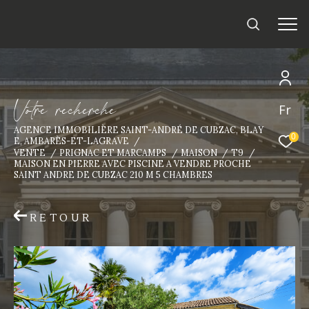
V
o
t
r
e
r
e
c
h
e
r
c
h
e
Fr
AGENCE IMMOBILIÈRE SAINT-ANDRÉ DE CUBZAC, BLAY
0
E, AMBARÈS-ET-LAGRAVE
VENTE
PRIGNAC ET MARCAMPS
MAISON
T9
MAISON EN PIERRE AVEC PISCINE A VENDRE PROCHE
SAINT ANDRE DE CUBZAC 210 M 5 CHAMBRES
RETOUR