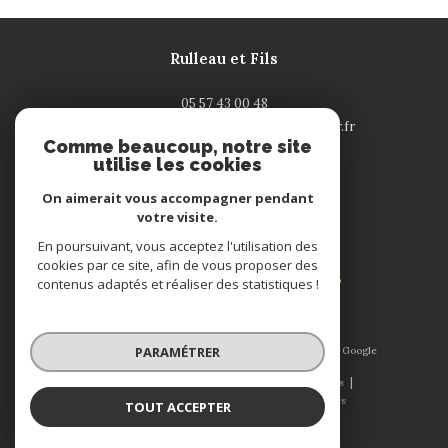
Rulleau et Fils
05 57 43 00 48
contact-saintandre@rulleau-immobilier.fr
Comme beaucoup, notre site
132 rue Nationale
utilise les cookies
33240
saint-andré de cubzac
On aimerait vous accompagner pendant
votre visite.
Adhérents
En poursuivant, vous acceptez l'utilisation des
cookies par ce site, afin de vous proposer des
contenus adaptés et réaliser des statistiques !
PARAMÉTRER
© 2026 | Tous droits réservés | Traduction powered by Google
|
Nos honoraires
Plan du site
Mentions légales
Admin
Nos liens
Politique RGPD
Cookies
TOUT ACCEPTER