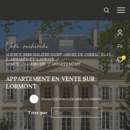
V
o
t
r
e
r
e
c
h
e
r
c
h
e
Fr
AGENCE IMMOBILIÈRE SAINT-ANDRÉ DE CUBZAC, BLAY
0
E, AMBARÈS-ET-LAGRAVE
VENTE
LORMONT
APPARTEMENT
APPARTEMENT EN VENTE SUR
LORMONT
1
Annonce(s) trouvée(s) selon vos critères
Trier par