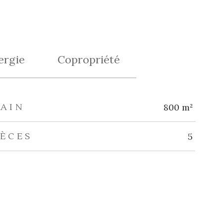
ergie
Copropriété
RAIN
800 m²
IÈCES
5