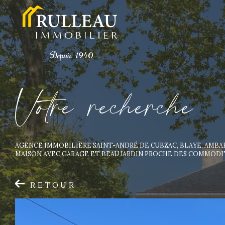
V
o
t
r
e
r
e
c
h
e
r
c
h
e
AGENCE IMMOBILIÈRE SAINT-ANDRÉ DE CUBZAC, BLAYE, AMB
MAISON AVEC GARAGE ET BEAU JARDIN PROCHE DES COMMODI
RETOUR