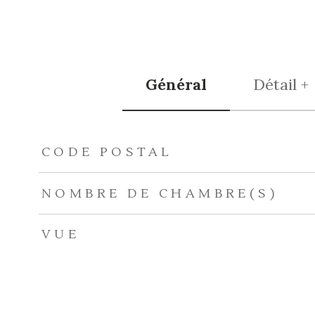
Général
Détail +
TRAD_ZEPHYR_Caracteristique
TRAD_ZEPHYR_Val
CODE POSTAL
NOMBRE DE CHAMBRE(S)
VUE