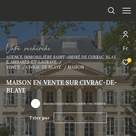
V
o
t
r
e
r
e
c
h
e
r
c
h
e
Fr
AGENCE IMMOBILIÈRE SAINT-ANDRÉ DE CUBZAC, BLAY
0
E, AMBARÈS-ET-LAGRAVE
VENTE
CIVRAC DE BLAYE
MAISON
MAISON EN VENTE SUR CIVRAC-DE-
BLAYE
1
Annonce(s) trouvée(s) selon vos critères
Trier par