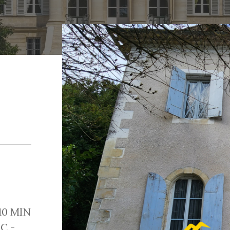
10 MIN
C -