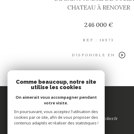
CHATEAU À RENOVER
246 000 €
REF : 16973
DISPONIBLE EN
Comme beaucoup, notre site
utilise les cookies
On aimerait vous accompagner pendant
Rulleau et Fils
votre visite.
En poursuivant, vous acceptez l'utilisation des
05 57 43 00 48
cookies par ce site, afin de vous proposer des
contact-saintandre@rulleau-immobilier.fr
contenus adaptés et réaliser des statistiques !
132 rue Nationale
33240
saint-andré de cubzac