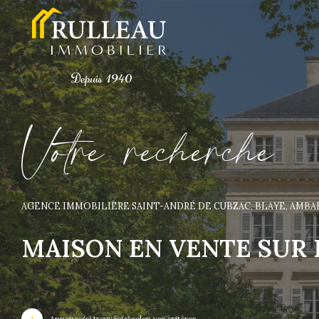
V
o
t
r
e
r
e
c
h
e
r
c
h
e
AGENCE IMMOBILIÈRE SAINT-ANDRÉ DE CUBZAC, BLAYE, AMB
MAISON EN VENTE SUR 
1
Annonce(s) trouvée(s) selon vos critères