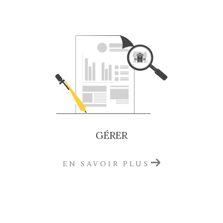
Une visibilité optimale de votre bien
, grâce à
une stratégie digitale performante (portails
immobiliers, réseaux sociaux, SEO)
Vous souhaitez acheter un bien immobilier
en Gironde ?
Retrouvez une sélection de biens à vendre dans
des secteurs prisés de la Gironde :
Maisons familiales à vendre à Saint-André-
GÉRER
de-Cubzac
Offres immobilières à Cavignac
: maisons,
immeubles et appartements
EN SAVOIR PLUS
Appartements à vendre à Blaye
, du T2 au T5
Terrains à bâtir disponibles à Libourne
pour
vos projets
Propriétés de charme et châteaux à vendre