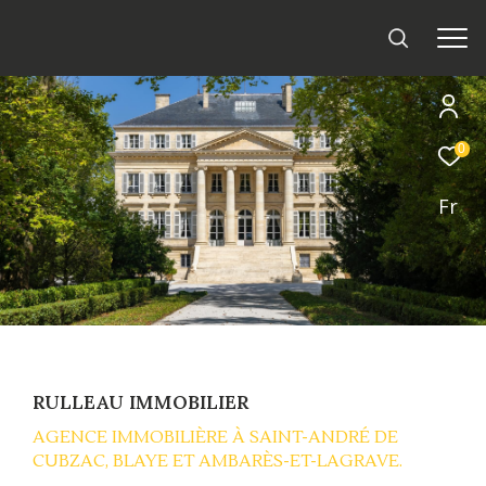
0
Fr
RULLEAU IMMOBILIER
AGENCE IMMOBILIÈRE À SAINT-ANDRÉ DE
CUBZAC, BLAYE ET AMBARÈS-ET-LAGRAVE.