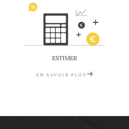
partout en Gironde
Que ce soit pour un
achat, une vente, une
location, une mise en gestion locative
ou un
investissement immobilier
,
Rulleau
Immobilier
est votre interlocuteur de confiance
à
Saint-André-de-Cubzac
,
Blaye
et
Ambarès-
et-Lagrave
.
ESTIMER
📞 Appelez-nous ou rendez-vous directement
EN SAVOIR PLUS
dans l’une de nos agences pour rencontrer
notre équipe.