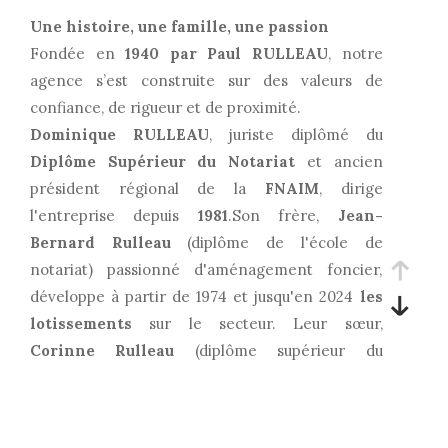
Une histoire, une famille, une passion
Fondée en
1940 par Paul RULLEAU
, notre
agence s’est construite sur des valeurs de
confiance, de rigueur et de proximité.
Dominique RULLEAU
, juriste diplômé du
Diplôme Supérieur du Notariat
et ancien
président régional de la
FNAIM
, dirige
l'entreprise depuis
1981
.Son frère,
Jean-
Bernard Rulleau
(diplôme de l'école de
notariat) passionné d'aménagement foncier,
développe à partir de 1974 et jusqu'en 2024
les
lotissements
sur le secteur. Leur sœur,
Corinne Rulleau
(diplôme supérieur du
notariat), quant à elle,
créée l'agence
d'ambarès
et en assure
la direction
pendant
plus de 30 ans.