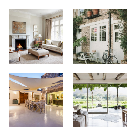
Leur fils et neveu,
Guillaume RULLEAU
,
Master II en Business & Administration des
Entreprises
, apporte sa vision moderne et sa
parfaite maîtrise des enjeux urbains et digitaux
en tant que directeur général depuis 2021.
Trois générations unies pour votre projet
immobilier
Une expertise immobilière
reconnue en Nouvelle-
Aquitaine
Une histoire, une famille, une passion