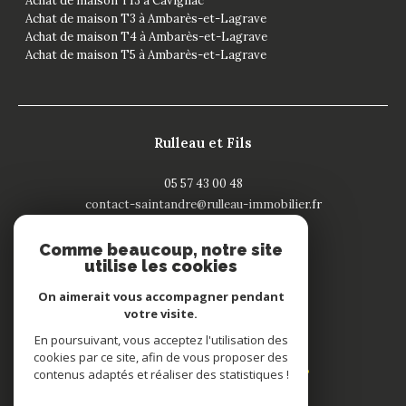
Achat de maison T13 à Cavignac
Achat de maison T3 à Ambarès-et-Lagrave
Achat de maison T4 à Ambarès-et-Lagrave
Achat de maison T5 à Ambarès-et-Lagrave
Rulleau et Fils
05 57 43 00 48
contact-saintandre@rulleau-immobilier.fr
132 rue Nationale
33240
saint-andré de cubzac
Comme beaucoup, notre site
utilise les cookies
On aimerait vous accompagner pendant
votre visite.
Adhérents
En poursuivant, vous acceptez l'utilisation des
cookies par ce site, afin de vous proposer des
contenus adaptés et réaliser des statistiques !