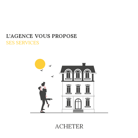
Fondée en
1940
par
Paul RULLEAU
, notre
agence s’est construite sur des valeurs de
confiance, de rigueur et de proximité.
Dominique RULLEAU
, juriste diplômé du
L'AGENCE VOUS PROPOSE
Diplôme Supérieur du Notariat
et ancien
SES SERVICES
président régional de la
FNAIM
, dirige
l’entreprise depuis
1981
.
Son fils,
Guillaume RULLEAU
,
Master II en
Business & Administration des Entreprises
,
apporte sa vision moderne et sa parfaite
maîtrise des enjeux urbains et digitaux en tant
que
Directeur Général
depuis
2021
.
Deux générations unies pour votre
projet immobilier
ACHETER
La complémentarité de leurs expertises —