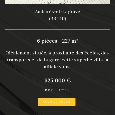
-Lagrave
Bassens
40)
(33530)
- 227 m²
5 pièces - 11
ximité des écoles, des
BASSENS, coup de coeur po
 cette superbe villa fa
nt ! Située au coeur du centre
vous...
on d'environ 115 m2 
00 €
280 000 
17115
REF : 1709
COEUR
PRIX EN BAISSE