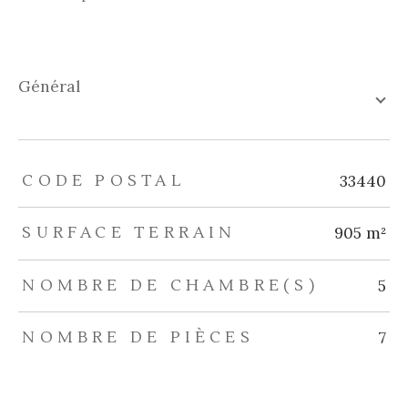
général
TRAD_ZEPHYR_Caracteristique
TRAD_ZEPHYR_Valeurs
CODE POSTAL
33440
SURFACE TERRAIN
905 m²
NOMBRE DE CHAMBRE(S)
5
NOMBRE DE PIÈCES
7