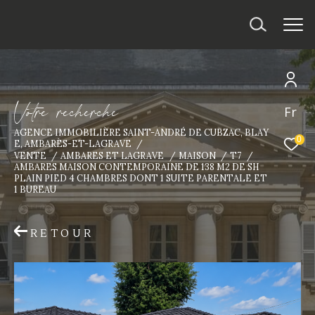
V
o
t
r
e
r
e
c
h
e
r
c
h
e
Fr
AGENCE IMMOBILIÈRE SAINT-ANDRÉ DE CUBZAC, BLAY
0
E, AMBARÈS-ET-LAGRAVE
VENTE
AMBARES ET LAGRAVE
MAISON
T7
AMBARES MAISON CONTEMPORAINE DE 138 M2 DE SH
PLAIN PIED 4 CHAMBRES DONT 1 SUITE PARENTALE ET
1 BUREAU
RETOUR