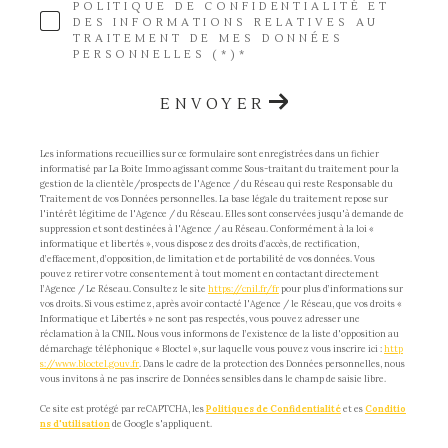
POLITIQUE DE CONFIDENTIALITÉ ET
DES INFORMATIONS RELATIVES AU
TRAITEMENT DE MES DONNÉES
PERSONNELLES (*)*
ENVOYER
Les informations recueillies sur ce formulaire sont enregistrées dans un fichier
informatisé par La Boite Immo agissant comme Sous-traitant du traitement pour la
gestion de la clientèle/prospects de l'Agence / du Réseau qui reste Responsable du
Traitement de vos Données personnelles. La base légale du traitement repose sur
l'intérêt légitime de l'Agence / du Réseau. Elles sont conservées jusqu'à demande de
suppression et sont destinées à l'Agence / au Réseau. Conformément à la loi «
informatique et libertés », vous disposez des droits d’accès, de rectification,
d’effacement, d’opposition, de limitation et de portabilité de vos données. Vous
pouvez retirer votre consentement à tout moment en contactant directement
l’Agence / Le Réseau. Consultez le site
https://cnil.fr/fr
pour plus d’informations sur
vos droits. Si vous estimez, après avoir contacté l'Agence / le Réseau, que vos droits «
Informatique et Libertés » ne sont pas respectés, vous pouvez adresser une
réclamation à la CNIL. Nous vous informons de l’existence de la liste d'opposition au
démarchage téléphonique « Bloctel », sur laquelle vous pouvez vous inscrire ici :
http
s://www.bloctel.gouv.fr
. Dans le cadre de la protection des Données personnelles, nous
vous invitons à ne pas inscrire de Données sensibles dans le champ de saisie libre.
Ce site est protégé par reCAPTCHA, les
Politiques de Confidentialité
et es
Conditio
ns d'utilisation
de Google s'appliquent.