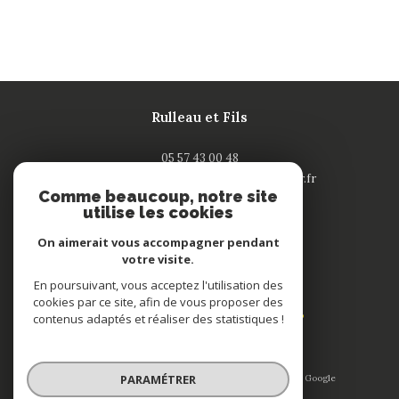
Rulleau et Fils
05 57 43 00 48
contact-saintandre@rulleau-immobilier.fr
Comme beaucoup, notre site
132 rue Nationale
utilise les cookies
33240
saint-andré de cubzac
On aimerait vous accompagner pendant
votre visite.
Adhérents
En poursuivant, vous acceptez l'utilisation des
cookies par ce site, afin de vous proposer des
contenus adaptés et réaliser des statistiques !
PARAMÉTRER
© 2026 | Tous droits réservés | Traduction powered by Google
|