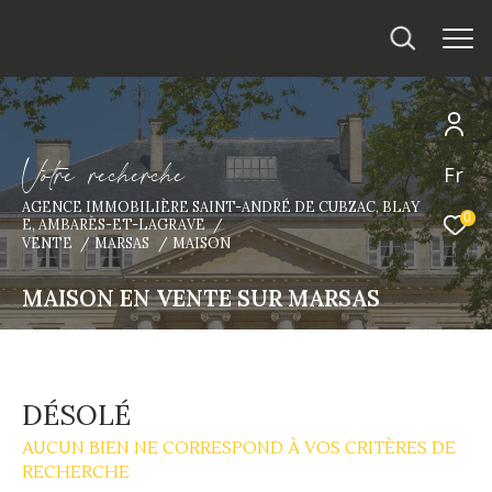
V
o
t
r
e
r
e
c
h
e
r
c
h
e
Fr
AGENCE IMMOBILIÈRE SAINT-ANDRÉ DE CUBZAC, BLAY
0
E, AMBARÈS-ET-LAGRAVE
VENTE
MARSAS
MAISON
MAISON EN VENTE SUR MARSAS
DÉSOLÉ
AUCUN BIEN NE CORRESPOND À VOS CRITÈRES DE
RECHERCHE