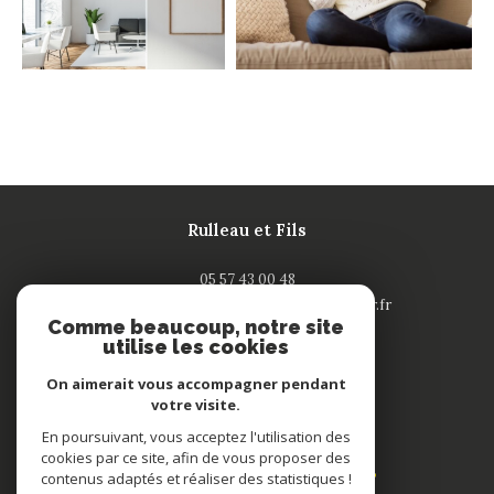
Rulleau et Fils
05 57 43 00 48
contact-saintandre@rulleau-immobilier.fr
Comme beaucoup, notre site
132 rue Nationale
utilise les cookies
33240
saint-andré de cubzac
On aimerait vous accompagner pendant
votre visite.
Adhérents
En poursuivant, vous acceptez l'utilisation des
cookies par ce site, afin de vous proposer des
contenus adaptés et réaliser des statistiques !