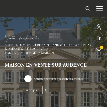
V
o
t
r
e
r
e
c
h
e
r
c
h
e
Fr
AGENCE IMMOBILIÈRE SAINT-ANDRÉ DE CUBZAC, BLAY
0
E, AMBARÈS-ET-LAGRAVE
VENTE
AUDENGE
MAISON
MAISON EN VENTE SUR AUDENGE
1
Annonce(s) trouvée(s) selon vos critères
Trier par