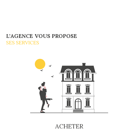
Fondée en
1940
par
Paul RULLEAU
, notre
agence s’est construite sur des valeurs de
confiance, de rigueur et de proximité.
Dominique RULLEAU
, juriste diplômé du
L'AGENCE VOUS PROPOSE
Diplôme Supérieur du Notariat
et ancien
SES SERVICES
président régional de la
FNAIM
, dirige
l’entreprise depuis
1981
.
Son fils,
Guillaume RULLEAU
,
Master II en
Business & Administration des Entreprises
,
apporte sa vision moderne et sa parfaite
maîtrise des enjeux urbains et digitaux en tant
que
Directeur Général
depuis
2021
.
Deux générations unies pour votre
projet immobilier
ACHETER
La complémentarité de leurs expertises —