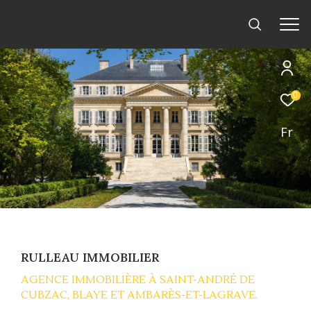
0
Fr
RULLEAU IMMOBILIER
AGENCE IMMOBILIÈRE À SAINT-ANDRÉ DE
CUBZAC, BLAYE ET AMBARÈS-ET-LAGRAVE.