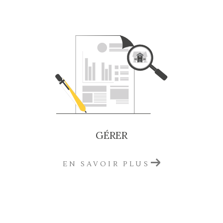
Une visibilité optimale de votre bien
, grâce à
une stratégie digitale performante (portails
immobiliers, réseaux sociaux, SEO)
Vous souhaitez acheter un bien immobilier
en Gironde ?
Retrouvez une sélection de biens à vendre dans
des secteurs prisés de la Gironde :
Maisons familiales à vendre à Saint-André-
GÉRER
de-Cubzac
Offres immobilières à Cavignac
: maisons,
immeubles et appartements
EN SAVOIR PLUS
Appartements à vendre à Blaye
, du T2 au T5
Terrains à bâtir disponibles à Libourne
pour
vos projets
Propriétés de charme et châteaux à vendre