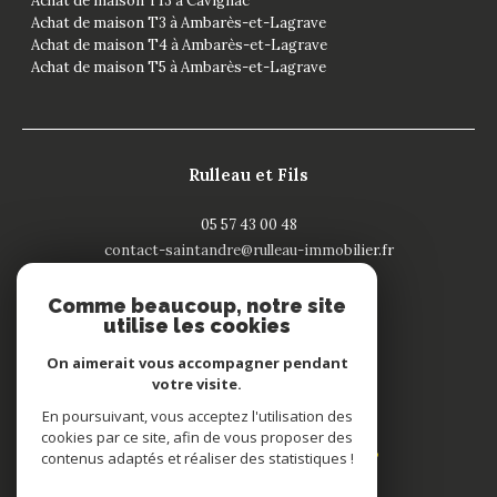
Achat de maison T13 à Cavignac
Achat de maison T3 à Ambarès-et-Lagrave
Achat de maison T4 à Ambarès-et-Lagrave
Achat de maison T5 à Ambarès-et-Lagrave
Rulleau et Fils
05 57 43 00 48
contact-saintandre@rulleau-immobilier.fr
132 rue Nationale
33240
saint-andré de cubzac
Comme beaucoup, notre site
utilise les cookies
On aimerait vous accompagner pendant
votre visite.
Adhérents
En poursuivant, vous acceptez l'utilisation des
cookies par ce site, afin de vous proposer des
contenus adaptés et réaliser des statistiques !