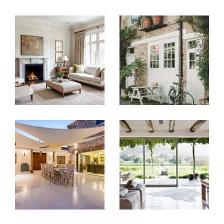
Leur fils et neveu,
Guillaume RULLEAU
,
Master II en Business & Administration des
Entreprises
, apporte sa vision moderne et sa
parfaite maîtrise des enjeux urbains et digitaux
en tant que directeur général depuis 2021.
Trois générations unies pour votre projet
immobilier
Une expertise immobilière
reconnue en Nouvelle-
Aquitaine
Une histoire, une famille, une passion