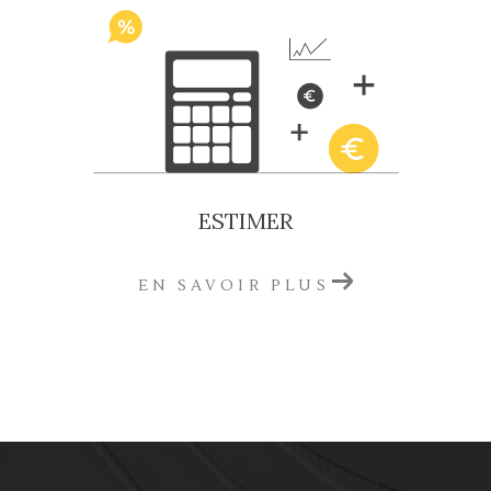
partout en Gironde
Que ce soit pour un
achat, une vente, une
location, une mise en gestion locative
ou un
investissement immobilier
,
Rulleau
Immobilier
est votre interlocuteur de confiance
à
Saint-André-de-Cubzac
,
Blaye
et
Ambarès-
et-Lagrave
.
ESTIMER
📞 Appelez-nous ou rendez-vous directement
EN SAVOIR PLUS
dans l’une de nos agences pour rencontrer
notre équipe.