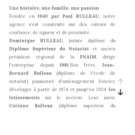
Une histoire, une famille, une passion
Fondée en
1940 par Paul RULLEAU
, notre
agence s’est construite sur des valeurs de
confiance, de rigueur et de proximité.
Dominique RULLEAU
, juriste diplômé du
Diplôme Supérieur du Notariat
et ancien
président régional de la
FNAIM
, dirige
l'entreprise depuis
1981
.Son frère,
Jean-
Bernard Rulleau
(diplôme de l'école de
notariat) passionné d'aménagement foncier,
développe à partir de 1974 et jusqu'en 2024
les
lotissements
sur le secteur. Leur sœur,
Corinne Rulleau
(diplôme supérieur du
notariat), quant à elle,
créée l'agence
d'ambarès
et en assure
la direction
pendant
plus de 30 ans.