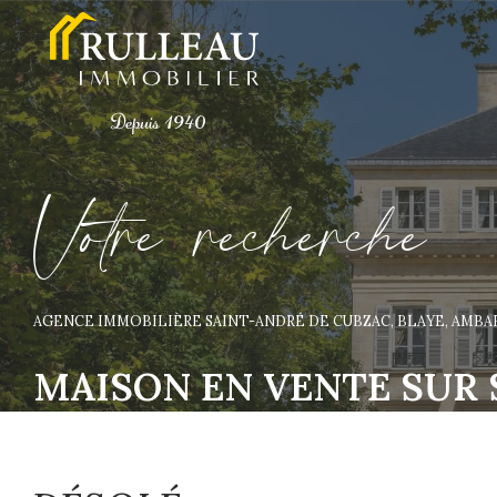
V
o
t
r
e
r
e
c
h
e
r
c
h
e
AGENCE IMMOBILIÈRE SAINT-ANDRÉ DE CUBZAC, BLAYE, AMB
MAISON EN VENTE SUR 