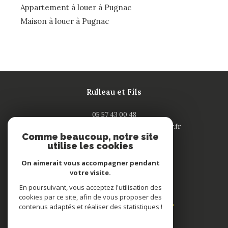
Appartement à louer à Pugnac
Maison à louer à Pugnac
Rulleau et Fils
05 57 43 00 48
contact-saintandre@rulleau-immobilier.fr
Comme beaucoup, notre site
132 rue Nationale
utilise les cookies
33240
saint-andré de cubzac
On aimerait vous accompagner pendant
votre visite.
Adhérents
En poursuivant, vous acceptez l'utilisation des
cookies par ce site, afin de vous proposer des
contenus adaptés et réaliser des statistiques !