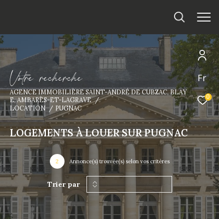
V
o
t
r
e
r
e
c
h
e
r
c
h
e
Fr
AGENCE IMMOBILIÈRE SAINT-ANDRÉ DE CUBZAC, BLAY
0
E, AMBARÈS-ET-LAGRAVE
LOCATION
PUGNAC
LOGEMENTS À LOUER SUR PUGNAC
2
Annonce(s) trouvée(s) selon vos critères
Trier par